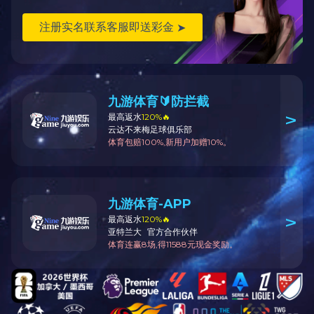
华体（中国）自控倡导 “诚实守信，携手奋进” 的企业精神；以振兴民族自动化工业
为己任，立志在自动控制领域研制出高水准的产品，创中国人自己的品牌。
马上咨询
产品中心
更多
运动控制器
数控系统
WPS-0301-24