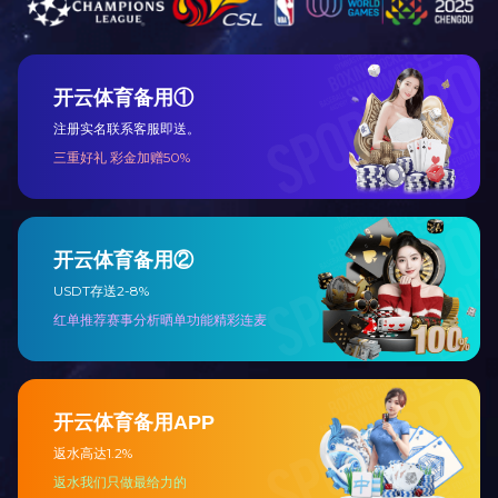
通用伺服
伺服电机
HMIB32-12M12R
新闻资讯
更多
KEWEI华体（中国）智能伺服在新型制袋机中的应用
PLC四十年来的发展概况
自动化时代行业巨头如何用“黑科技”打造智能物流
华体（中国）公司非标数控系统研发成功
华体（中国）智能伺服在弯弧机（滚圆机）中的应用
华体（中国）自控讲解触摸屏如何与与PLC通讯的
华体（中国）讲解PLC触摸屏控制伺服电机程序设计
运动控制器的类型