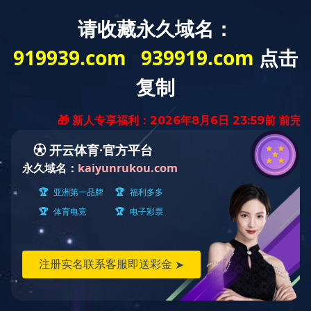
18086325340
网站华体会
产品中心
定制服务
解决方案
hth·（体育）中国
新闻资讯
服务支持
关于华体（中
官方网站
国）
加入我们