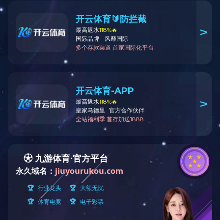
公司简介
华体会hth·（体育）中国官方网站，是嵌入式 PLC（可编程控制器）、智能伺
服、非标数控等工业自动化产品的专业制造商，高新技术企业、软件企业，成立于
1995年。承担完成了国家级项目6项，荣获了湖北省科技型中小企业“创新奖”。与华
中科技大学共建有“湖北省嵌入式PLC技术中心”。 华体（中国）PLC，国家攻关计
划项目成果，用于中小型控制系统，已有100多万台在各类机械、设备上应用。 华
体（中国）智能伺服，湖北省隐形冠军培育产品，用于解决高速高精度运动控制难
题有独特的优势，已在10多个行业机型上成功应用。
华体（中国）非标数控系统，根据客户工艺要求量身定制，满足标准数控系统满足
不了的工艺要求，如：增加模拟量、与第三方设备互联、定制客户专属画面等。