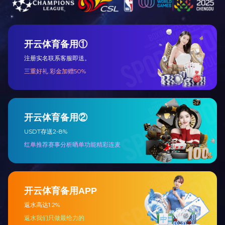
通用伺服
伺服电机
HMIB32-12M12R
新闻资讯
更多
KEWEI华体（中国）智能伺服在新型制袋机中的应用
PLC四十年来的发展概况
自动化时代行业巨头如何用“黑科技”打造智能物流
华体（中国）公司非标数控系统研发成功
华体（中国）智能伺服在弯弧机（滚圆机）中的应用
华体（中国）自控讲解触摸屏如何与与PLC通讯的
华体（中国）讲解PLC触摸屏控制伺服电机程序设计
运动控制器的类型