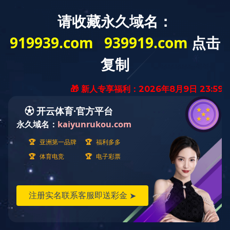
18086325340
网站华体会
产品中心
定制服务
解决方案
hth·（体育）中国
新闻资讯
服务支持
关于华体（中
官方网站
国）
加入我们