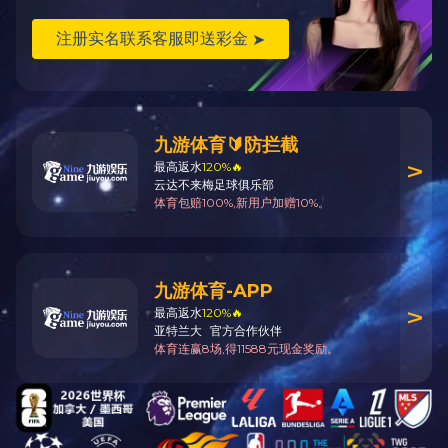
华体（中国）自控倡导 “诚实守信，携手奋进” 的企业精神；以振兴民族自动化工业
为己任，立志在自动控制领域研制出高水准的产品，创中国人自己的品牌。
马上咨询
产品中心
更多
运动控制器
数控系统
WPS-0301-24