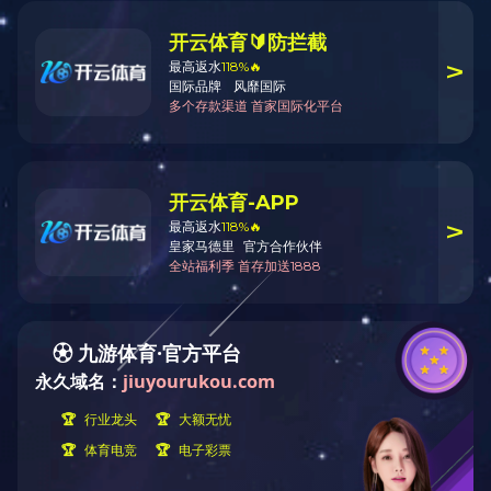
公司简介
华体会hth·（体育）中国官方网站，是嵌入式 PLC（可编程控制器）、智能伺
服、非标数控等工业自动化产品的专业制造商，高新技术企业、软件企业，成立于
1995年。承担完成了国家级项目6项，荣获了湖北省科技型中小企业“创新奖”。与华
中科技大学共建有“湖北省嵌入式PLC技术中心”。 华体（中国）PLC，国家攻关计
划项目成果，用于中小型控制系统，已有100多万台在各类机械、设备上应用。 华
体（中国）智能伺服，湖北省隐形冠军培育产品，用于解决高速高精度运动控制难
题有独特的优势，已在10多个行业机型上成功应用。
华体（中国）非标数控系统，根据客户工艺要求量身定制，满足标准数控系统满足
不了的工艺要求，如：增加模拟量、与第三方设备互联、定制客户专属画面等。