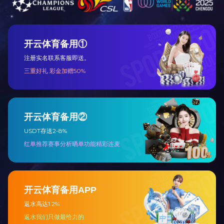
通用伺服
伺服电机
HMIB32-12M12R
新闻资讯
更多
KEWEI华体（中国）智能伺服在新型制袋机中的应用
PLC四十年来的发展概况
自动化时代行业巨头如何用“黑科技”打造智能物流
华体（中国）公司非标数控系统研发成功
华体（中国）智能伺服在弯弧机（滚圆机）中的应用
华体（中国）自控讲解触摸屏如何与与PLC通讯的
华体（中国）讲解PLC触摸屏控制伺服电机程序设计
运动控制器的类型