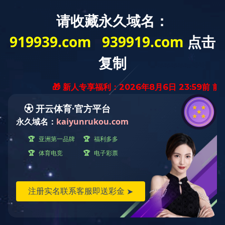
18086325340
网站华体会
产品中心
定制服务
解决方案
hth·（体育）中国
新闻资讯
服务支持
关于华体（中
官方网站
国）
加入我们