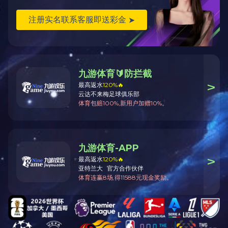
华体（中国）自控倡导 “诚实守信，携手奋进” 的企业精神；以振兴民族自动化工业
为己任，立志在自动控制领域研制出高水准的产品，创中国人自己的品牌。
马上咨询
产品中心
更多
运动控制器
数控系统
WPS-0301-24