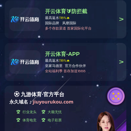
公司简介
华体会hth·（体育）中国官方网站，是嵌入式 PLC（可编程控制器）、智能伺
服、非标数控等工业自动化产品的专业制造商，高新技术企业、软件企业，成立于
1995年。承担完成了国家级项目6项，荣获了湖北省科技型中小企业“创新奖”。与华
中科技大学共建有“湖北省嵌入式PLC技术中心”。 华体（中国）PLC，国家攻关计
划项目成果，用于中小型控制系统，已有100多万台在各类机械、设备上应用。 华
体（中国）智能伺服，湖北省隐形冠军培育产品，用于解决高速高精度运动控制难
题有独特的优势，已在10多个行业机型上成功应用。
华体（中国）非标数控系统，根据客户工艺要求量身定制，满足标准数控系统满足
不了的工艺要求，如：增加模拟量、与第三方设备互联、定制客户专属画面等。