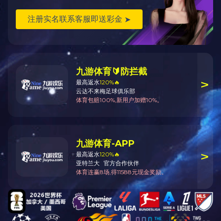
华体（中国）自控倡导 “诚实守信，携手奋进” 的企业精神；以振兴民族自动化工业
为己任，立志在自动控制领域研制出高水准的产品，创中国人自己的品牌。
马上咨询
产品中心
更多
运动控制器
数控系统
WPS-0301-24