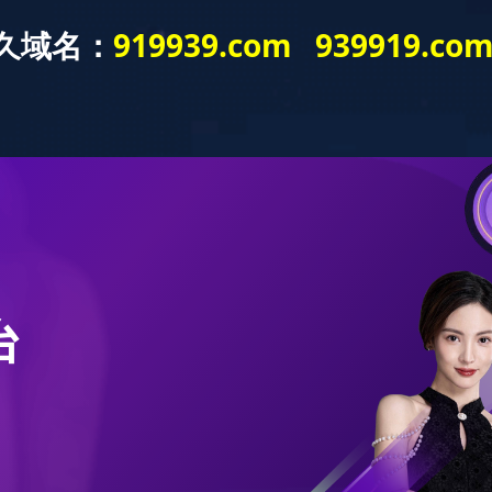
联系
伺服、人机界面
业!
解决方案
新闻资讯
服务与支持
关于华体
国）