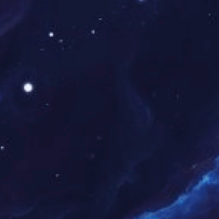
【KEWEI华体（中国）】寻找行业
【KEWEI华体（中国）】寻找行业区域
置走得准，高速高精度运动控制是工业自动化
体（中国）智能伺服，具有以下优势：
湖北理工学院第三届“华体（中国）
2021年12月23日晚，第三届“华体（
学院会议室举行闭幕仪式。
湖北理工学院第三届“华体（中国）