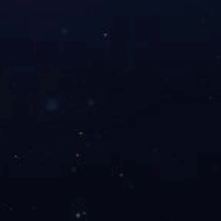
中国
官方
网站
1
2
3
4
解决方案
新闻资讯
服务与支持
关于华体（
国）
6325340
99
湖开发区光谷大道303号
石市黄石港区花径路48号