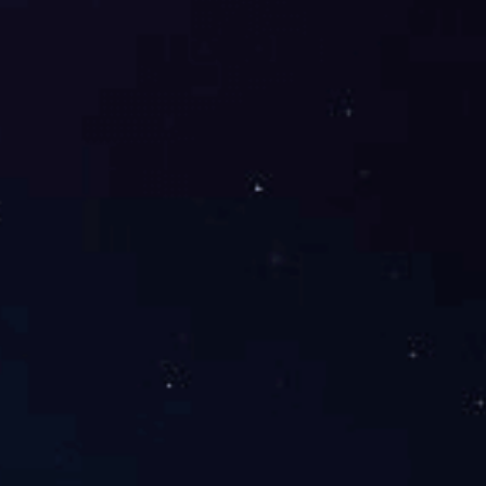
系统
洲门窗遮阳展开幕;华体（中国）伦致携全系列(硬快、软快)快速门
大气的展位设计，醒目的触摸屏显示、漂亮的外观、精致的结构，
2021-03-25