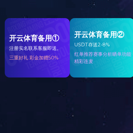
当前
新闻资讯
公司新闻
行业新闻
华体会hth·（体育）中国官方网
站
电话：027-65523899
手机：18086325340
传真：027-65523899
邮编：430070
地址：武汉市东湖开发区光谷大道