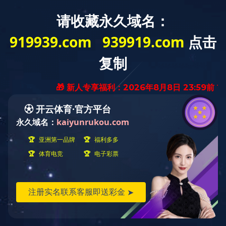
18086325340
网站华体会
产品中心
定制服务
解决方案
hth·（体育）中国
新闻资讯
服务支持
关于华体（中
官方网站
国）
加入我们