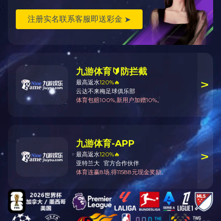
华体（中国）自控倡导 “诚实守信，携手奋进” 的企业精神；以振兴民族自动化工业
为己任，立志在自动控制领域研制出高水准的产品，创中国人自己的品牌。
马上咨询
产品中心
更多
运动控制器
数控系统
WPS-0301-24