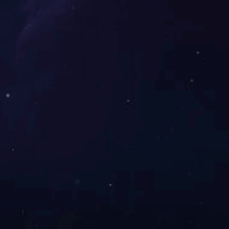
华体
会
hth·（体
育）
中国
官方
网站
1
2
尾
解决方案
新闻资讯
服务与支持
关于华体（
国）