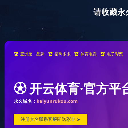
华体会hth·（体育）中国官方网站！
嵌入式 PLC、智能
高新技术企业、软件企
华体会
产品中心
定制服务
hth·（体
育）中
国官方
网站