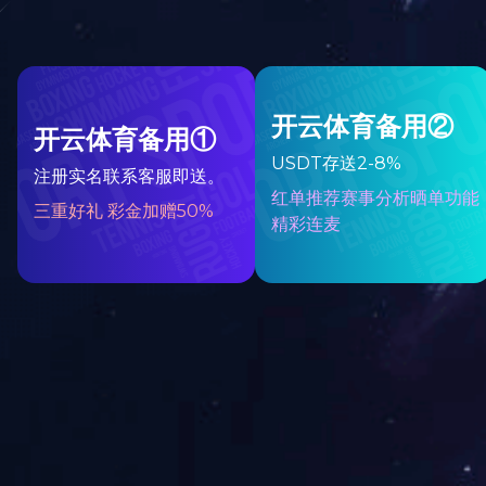
当前
产品中心
运动控制
智能伺服
通用伺服
伺服电机
运动控制器
数控系统
专用伺服
PLC
KS4系
LP1 系列PLC
LP2 系列PLC
LP3 系列PLC
扩展模块
板式PLC