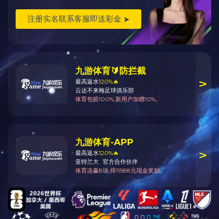
华体（中国）自控倡导 “诚实守信，携手奋进” 的企业精神；以振兴民族自动化工业
为己任，立志在自动控制领域研制出高水准的产品，创中国人自己的品牌。
马上咨询
产品中心
更多
运动控制器
数控系统
WPS-0301-24