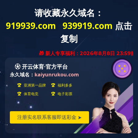
18086325340
网站华体会
产品中心
定制服务
解决方案
hth·（体育）中国
新闻资讯
服务支持
关于华体（中
官方网站
国）
加入我们