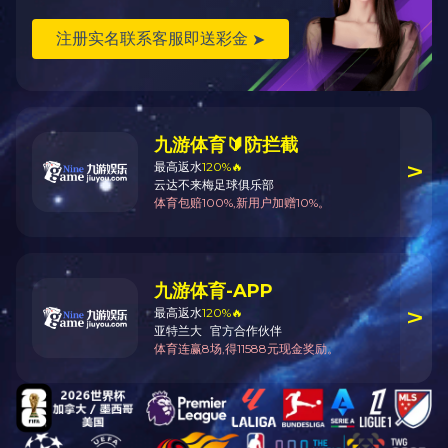
华体（中国）自控倡导 “诚实守信，携手奋进” 的企业精神；以振兴民族自动化工业
为己任，立志在自动控制领域研制出高水准的产品，创中国人自己的品牌。
马上咨询
产品中心
更多
运动控制器
数控系统
WPS-0301-24