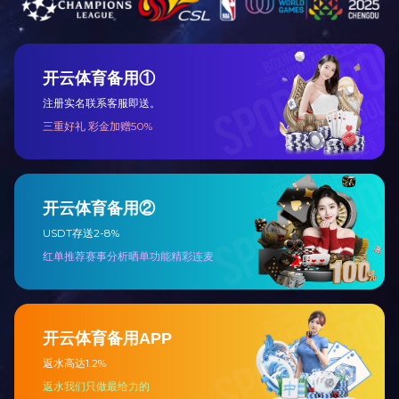
通用伺服
伺服电机
HMIB32-12M12R
新闻资讯
更多
KEWEI华体（中国）智能伺服在新型制袋机中的应用
PLC四十年来的发展概况
自动化时代行业巨头如何用“黑科技”打造智能物流
华体（中国）公司非标数控系统研发成功
华体（中国）智能伺服在弯弧机（滚圆机）中的应用
华体（中国）自控讲解触摸屏如何与与PLC通讯的
华体（中国）讲解PLC触摸屏控制伺服电机程序设计
运动控制器的类型