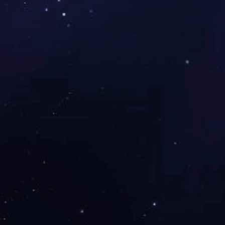
地址：武汉市东湖开发区光谷大道
303号
华体会
产品中心
定制服务
hth·（体
联系人:颜经理/ 1808
总机：027-655238