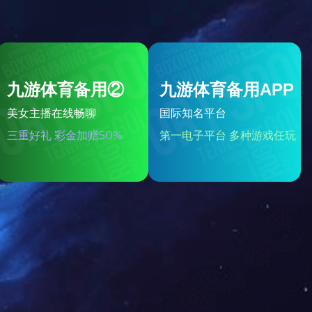
HM系列运动控制器