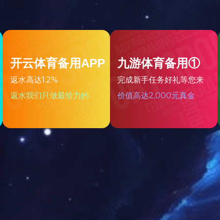
位置：
华体会hth·（体育）中国官方网站
>
产品中心
>
运动控制器
器
KS4系列伺服驱动器