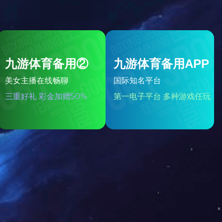
分享
意见反馈