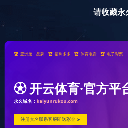
华体会hth·（体育）中国官方网站！
嵌入式 PLC、智能
高新技术企业、软件企
华体会
产品中心
定制服务
hth·（体
育）中
国官方
网站