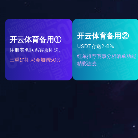
服务流程
服
您的位置：
华体会hth·（体育）中国官方网站
>
服务与支持