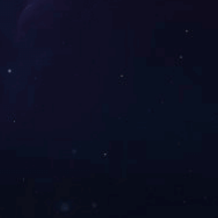
解决方案
新闻资讯
服务与支持
关于华体（
国）
6325340
99