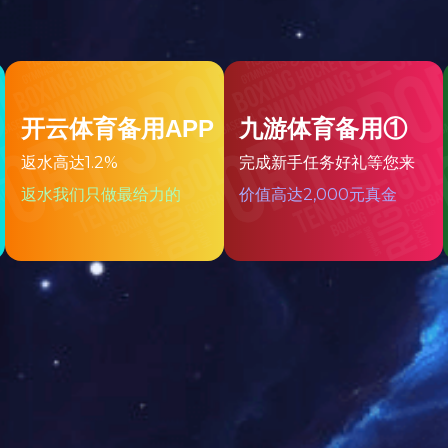
位置：
华体会hth·（体育）中国官方网站
>
产品中心
>
数控系统