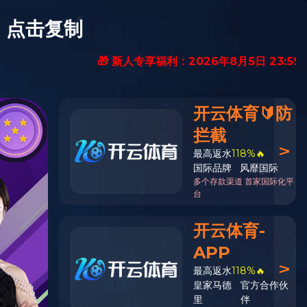
我们
在线留言
027-65523899
热线电话：
18086325340
服务直线：
（中
加入我们
专用伺服