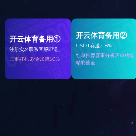
当前
产品中心
运动控制
智能伺服
通用伺服
伺服电机
运动控制器
数控系统
专用伺服
PLC
数控系统
LP1 系列PLC
LP2 系列PLC
LP3 系列PLC
扩展模块
板式PLC