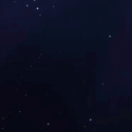
地址：武汉市东湖开发区光谷大道
303号
华体会
产品中心
定制服务
hth·（体
联系人:颜经理/ 1808
总机：027-655238