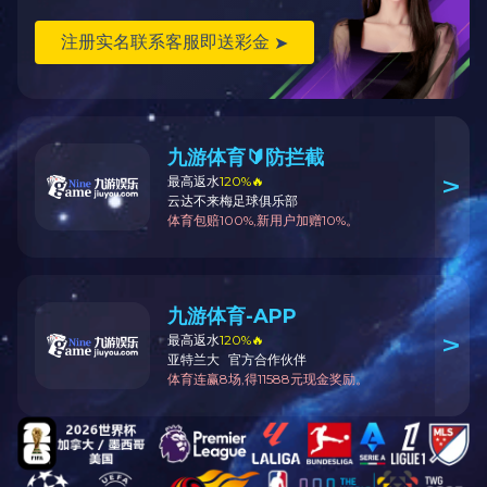
华体（中国）自控倡导 “诚实守信，携手奋进” 的企业精神；以振兴民族自动化工业
为己任，立志在自动控制领域研制出高水准的产品，创中国人自己的品牌。
马上咨询
产品中心
更多
运动控制器
数控系统
WPS-0301-24