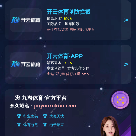
公司简介
华体会hth·（体育）中国官方网站，是嵌入式 PLC（可编程控制器）、智能伺
服、非标数控等工业自动化产品的专业制造商，高新技术企业、软件企业，成立于
1995年。承担完成了国家级项目6项，荣获了湖北省科技型中小企业“创新奖”。与华
中科技大学共建有“湖北省嵌入式PLC技术中心”。 华体（中国）PLC，国家攻关计
划项目成果，用于中小型控制系统，已有100多万台在各类机械、设备上应用。 华
体（中国）智能伺服，湖北省隐形冠军培育产品，用于解决高速高精度运动控制难
题有独特的优势，已在10多个行业机型上成功应用。
华体（中国）非标数控系统，根据客户工艺要求量身定制，满足标准数控系统满足
不了的工艺要求，如：增加模拟量、与第三方设备互联、定制客户专属画面等。