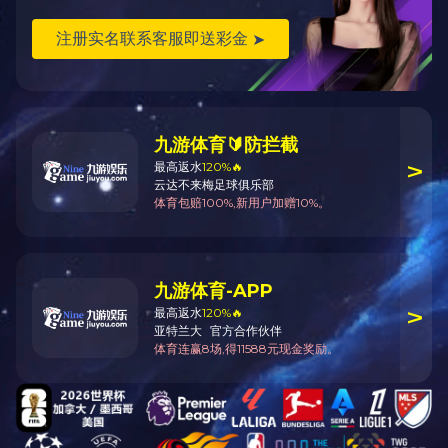
华体（中国）自控倡导 “诚实守信，携手奋进” 的企业精神；以振兴民族自动化工业
为己任，立志在自动控制领域研制出高水准的产品，创中国人自己的品牌。
马上咨询
产品中心
更多
运动控制器
数控系统
WPS-0301-24