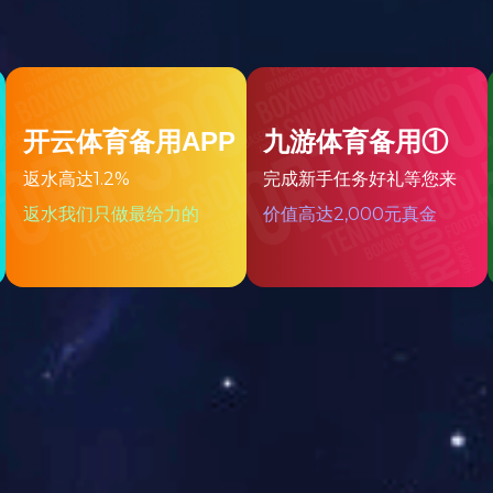
位置：
华体会hth·（体育）中国官方网站
>
产品中心
>
LP3 系列PLC
> LP3
LP3-24M
描 述：
全国咨询服务热
027-65