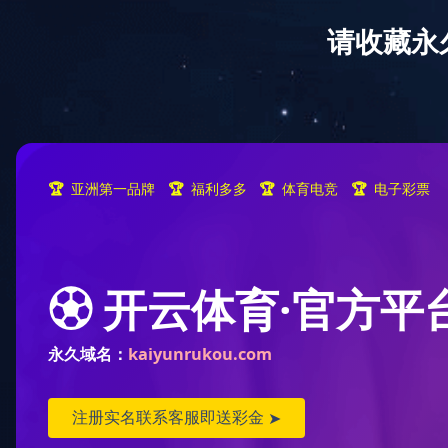
华体会hth·（体育）中国官方网站！
嵌入式 PLC、智能
高新技术企业、软件企
华体会
产品中心
定制服务
hth·（体
育）中
国官方
网站