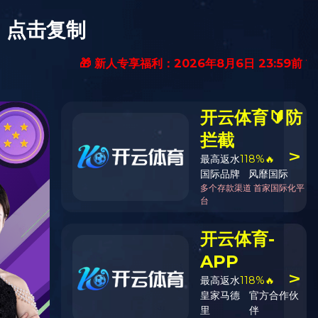
我们
在线留言
027-65523899
热线电话：
18086325340
服务直线：
（中
加入我们
专用伺服