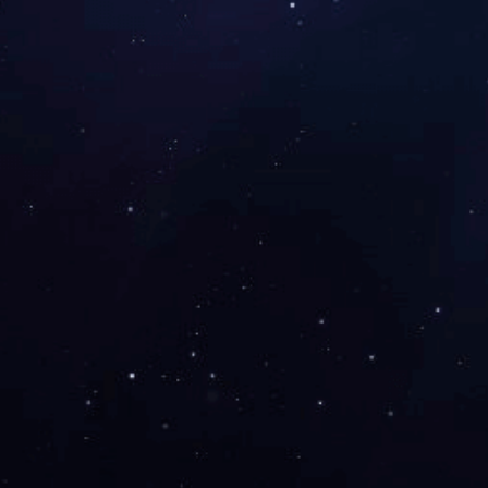
华体会
产品中心
定制服务
hth·（体
联系人:颜经理/ 1808
总机：027-655238
育）中
邮编：430070
办公地址：武汉市东
国官方
生产地址：湖北省黄
网站