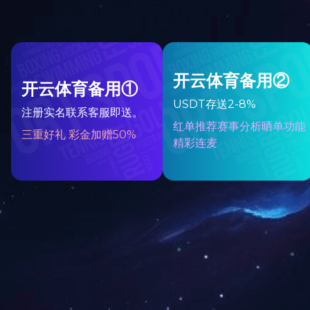
联系我们
您的位置：
华体会hth·（体育）中国官方网站
>
加入我们
>
公司名称
联系人
电话
Q Q
留言