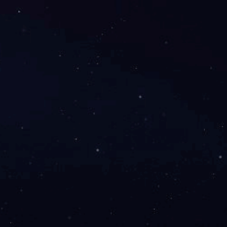
中
加入我们
服务热线
18086325340
华体（中国）自控，实力研发定制
厂家
关注公众号
网站地图
鄂ICP备14000892号-1
技术支持：双赢世讯