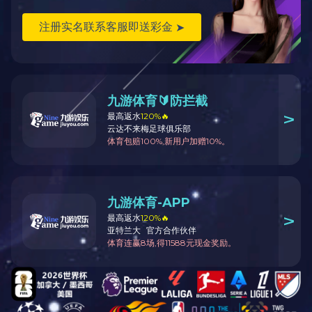
地址：武汉市东湖开发区光谷大道
303号