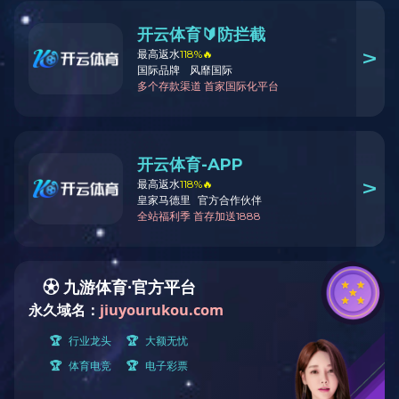
当前位置：
华体
新闻资讯
公司新闻
行业新闻
华体会hth·（体育）中国官方网
站
电话：027-65523899
手机：18086325340
传真：027-65523899
邮编：430070