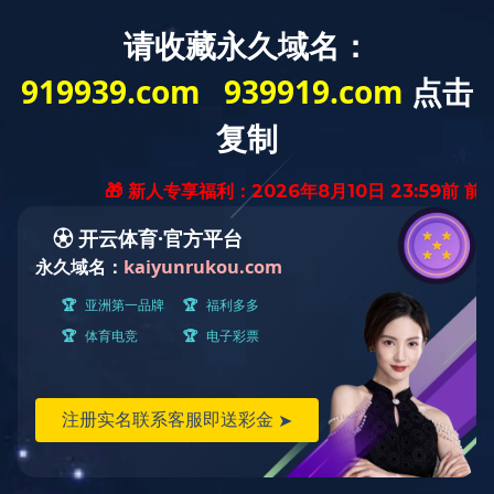
华体会hth·（体育）中国官方网站！
嵌入式 PLC、智能伺服、
高新技术企业、软件企业!
华体会
产品中心
定制服务
解决方案
hth·（体
育）中
国官方
网站