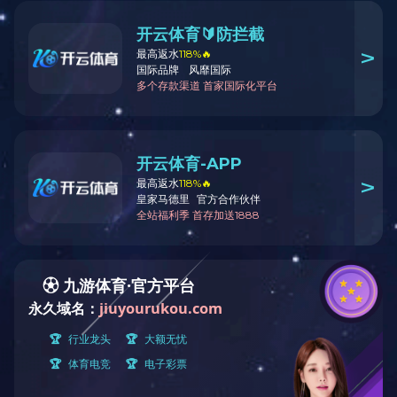
公司简介
华体会hth·（体育）中国官方网站，是嵌入式 PLC（可编程控制器）、智能伺
服、非标数控等工业自动化产品的专业制造商，高新技术企业、软件企业，成立于
1995年。承担完成了国家级项目6项，荣获了湖北省科技型中小企业“创新奖”。与华
中科技大学共建有“湖北省嵌入式PLC技术中心”。 华体（中国）PLC，国家攻关计
划项目成果，用于中小型控制系统，已有100多万台在各类机械、设备上应用。 华
体（中国）智能伺服，湖北省隐形冠军培育产品，用于解决高速高精度运动控制难
题有独特的优势，已在10多个行业机型上成功应用。
华体（中国）非标数控系统，根据客户工艺要求量身定制，满足标准数控系统满足
不了的工艺要求，如：增加模拟量、与第三方设备互联、定制客户专属画面等。