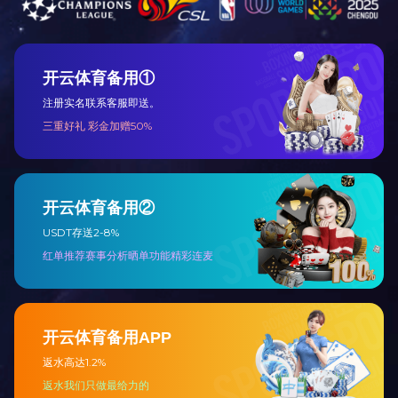
通用伺服
伺服电机
HMIB32-12M12R
新闻资讯
更多
KEWEI华体（中国）智能伺服在新型制袋机中的应用
PLC四十年来的发展概况
自动化时代行业巨头如何用“黑科技”打造智能物流
华体（中国）公司非标数控系统研发成功
华体（中国）智能伺服在弯弧机（滚圆机）中的应用
华体（中国）自控讲解触摸屏如何与与PLC通讯的
华体（中国）讲解PLC触摸屏控制伺服电机程序设计
运动控制器的类型