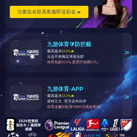
华体（中国）自控倡导 “诚实守信，携手奋进” 的企业精神；以振兴民族自动化工业
为己任，立志在自动控制领域研制出高水准的产品，创中国人自己的品牌。
马上咨询
产品中心
更多
运动控制器
数控系统
WPS-0301-24