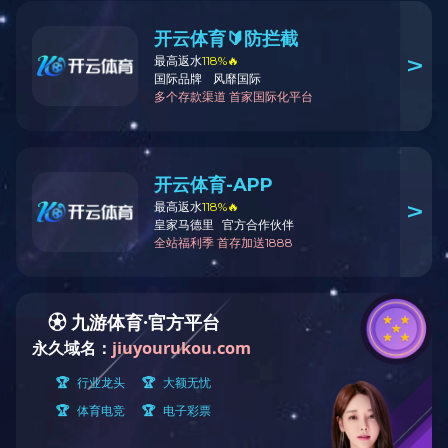
公司简介
华体会hth·（体育）中国官方网站，是嵌入式 PLC（可编程控制器）、智能伺
服、非标数控等工业自动化产品的专业制造商，高新技术企业、软件企业，成立于
1995年。承担完成了国家级项目6项，荣获了湖北省科技型中小企业“创新奖”。与华
中科技大学共建有“湖北省嵌入式PLC技术中心”。 华体（中国）PLC，国家攻关计
划项目成果，用于中小型控制系统，已有100多万台在各类机械、设备上应用。 华
体（中国）智能伺服，湖北省隐形冠军培育产品，用于解决高速高精度运动控制难
题有独特的优势，已在10多个行业机型上成功应用。
华体（中国）非标数控系统，根据客户工艺要求量身定制，满足标准数控系统满足
不了的工艺要求，如：增加模拟量、与第三方设备互联、定制客户专属画面等。