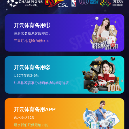
通用伺服
伺服电机
HMIB32-12M12R
新闻资讯
更多
KEWEI华体（中国）智能伺服在新型制袋机中的应用
PLC四十年来的发展概况
自动化时代行业巨头如何用“黑科技”打造智能物流
华体（中国）公司非标数控系统研发成功
华体（中国）智能伺服在弯弧机（滚圆机）中的应用
华体（中国）自控讲解触摸屏如何与与PLC通讯的
华体（中国）讲解PLC触摸屏控制伺服电机程序设计
运动控制器的类型