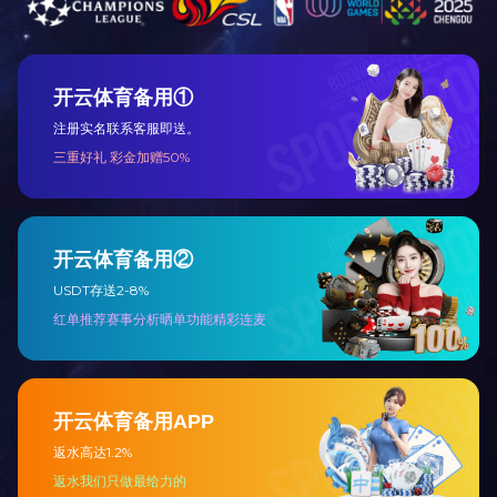
通用伺服
伺服电机
HMIB32-12M12R
新闻资讯
更多
KEWEI华体（中国）智能伺服在新型制袋机中的应用
PLC四十年来的发展概况
自动化时代行业巨头如何用“黑科技”打造智能物流
华体（中国）公司非标数控系统研发成功
华体（中国）智能伺服在弯弧机（滚圆机）中的应用
华体（中国）自控讲解触摸屏如何与与PLC通讯的
华体（中国）讲解PLC触摸屏控制伺服电机程序设计
运动控制器的类型