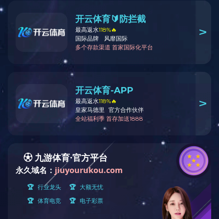
公司简介
华体会hth·（体育）中国官方网站，是嵌入式 PLC（可编程控制器）、智能伺
服、非标数控等工业自动化产品的专业制造商，高新技术企业、软件企业，成立于
1995年。承担完成了国家级项目6项，荣获了湖北省科技型中小企业“创新奖”。与华
中科技大学共建有“湖北省嵌入式PLC技术中心”。 华体（中国）PLC，国家攻关计
划项目成果，用于中小型控制系统，已有100多万台在各类机械、设备上应用。 华
体（中国）智能伺服，湖北省隐形冠军培育产品，用于解决高速高精度运动控制难
题有独特的优势，已在10多个行业机型上成功应用。
华体（中国）非标数控系统，根据客户工艺要求量身定制，满足标准数控系统满足
不了的工艺要求，如：增加模拟量、与第三方设备互联、定制客户专属画面等。