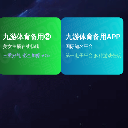
收卷机上的应用
2023-11-27
充棉机上的应用
具、沙发靠垫、抱枕或枕芯皮壳的机器设备。一般适用于毛绒
机在短短的几年时间中成熟起来，代替了传统的手工作业，简易
为常见的服装加工（棉服充棉），家纺（棉被充棉）设备，并
，充棉机解决了工人长期劳动后留下的病发证，用工不足，生
、做出来的服装大小棉团不均匀，生产过程中脏、乱、差等缺