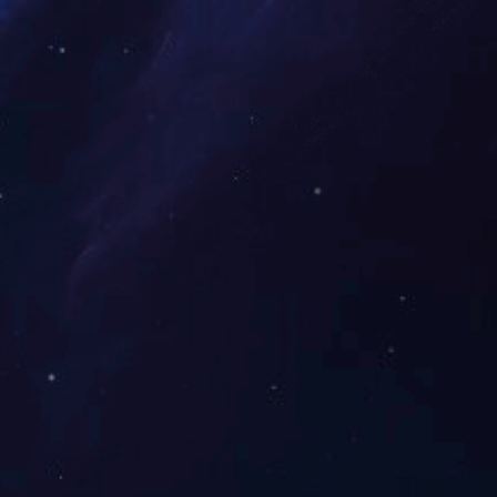
华体（中国）智能伺服在剑杆织机
剑杆织机电子送经系统由三个部分组成，
位置传感器检测张力杆的偏移位置来确定经纱
定的张力值，在整个送经过程中，从满轴经纱
了保证张力稳定，获得纬密均匀和布面平整的
调节。