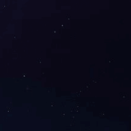
2021-01-08
电子送经系统应用案例
即位置传感器、智能伺服控制部件和经纱辊。在织布过程中，
张力的大小，智能伺服采集位置传感器的信号变化值，根据设
到空轴经纱伺服控制送经轴使其保持在设定的张力值位置。为
织物，其调节不仅要灵敏度高，调节范围大，而且最好能无级
2021-01-08