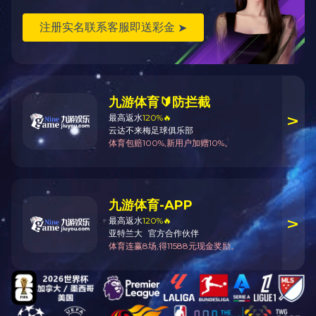
华体（中国）自控倡导 “诚实守信，携手奋进” 的企业精神；以振兴民族自动化工业
为己任，立志在自动控制领域研制出高水准的产品，创中国人自己的品牌。
马上咨询
产品中心
更多
运动控制器
数控系统
WPS-0301-24