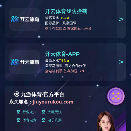
当前位置：
华体
产品中心
运动控制
智能伺服
通用伺服
伺服电机
运动控制器
数控系统
专用伺服
PLC
数控系统
LP1 系列PLC
LP2 系列PLC
LP3 系列PLC