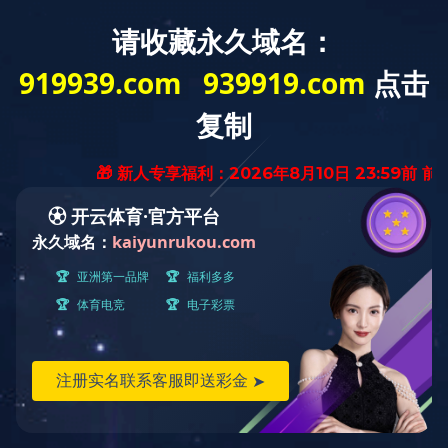
华体会hth·（体育）中国官方网站！
嵌入式 PLC、智能伺服、
高新技术企业、软件企业!
华体会
产品中心
定制服务
解决方案
hth·（体
育）中
国官方
网站