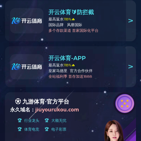
公司简介
华体会hth·（体育）中国官方网站，是嵌入式 PLC（可编程控制器）、智能伺
服、非标数控等工业自动化产品的专业制造商，高新技术企业、软件企业，成立于
1995年。承担完成了国家级项目6项，荣获了湖北省科技型中小企业“创新奖”。与华
中科技大学共建有“湖北省嵌入式PLC技术中心”。 华体（中国）PLC，国家攻关计
划项目成果，用于中小型控制系统，已有100多万台在各类机械、设备上应用。 华
体（中国）智能伺服，湖北省隐形冠军培育产品，用于解决高速高精度运动控制难
题有独特的优势，已在10多个行业机型上成功应用。
华体（中国）非标数控系统，根据客户工艺要求量身定制，满足标准数控系统满足
不了的工艺要求，如：增加模拟量、与第三方设备互联、定制客户专属画面等。