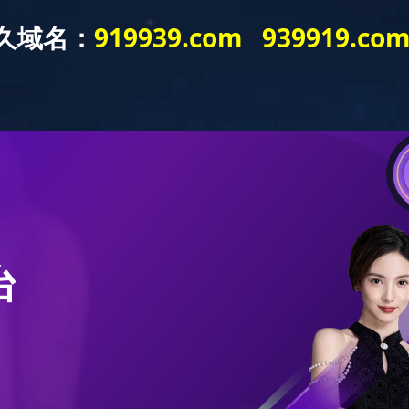
联系
伺服、人机界面
业!
解决方案
新闻资讯
服务与支持
关于华体
国）