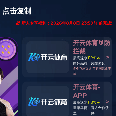
我们
在线留言
027-65523899
热线电话：
18086325340
服务直线：
（中
加入我们
专用伺服