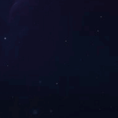
解决方案
新闻资讯
服务与支持
关于华体（
国）
6325340
99