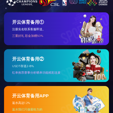
通用伺服
伺服电机
HMIB32-12M12R
新闻资讯
更多
KEWEI华体（中国）智能伺服在新型制袋机中的应用
PLC四十年来的发展概况
自动化时代行业巨头如何用“黑科技”打造智能物流
华体（中国）公司非标数控系统研发成功
华体（中国）智能伺服在弯弧机（滚圆机）中的应用
华体（中国）自控讲解触摸屏如何与与PLC通讯的
华体（中国）讲解PLC触摸屏控制伺服电机程序设计
运动控制器的类型