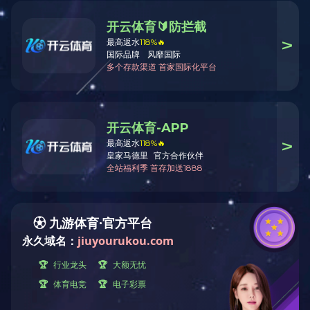
公司简介
华体会hth·（体育）中国官方网站，是嵌入式 PLC（可编程控制器）、智能伺
服、非标数控等工业自动化产品的专业制造商，高新技术企业、软件企业，成立于
1995年。承担完成了国家级项目6项，荣获了湖北省科技型中小企业“创新奖”。与华
中科技大学共建有“湖北省嵌入式PLC技术中心”。 华体（中国）PLC，国家攻关计
划项目成果，用于中小型控制系统，已有100多万台在各类机械、设备上应用。 华
体（中国）智能伺服，湖北省隐形冠军培育产品，用于解决高速高精度运动控制难
题有独特的优势，已在10多个行业机型上成功应用。
华体（中国）非标数控系统，根据客户工艺要求量身定制，满足标准数控系统满足
不了的工艺要求，如：增加模拟量、与第三方设备互联、定制客户专属画面等。