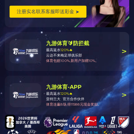
华体（中国）自控倡导 “诚实守信，携手奋进” 的企业精神；以振兴民族自动化工业
为己任，立志在自动控制领域研制出高水准的产品，创中国人自己的品牌。
马上咨询
产品中心
更多
运动控制器
数控系统
WPS-0301-24