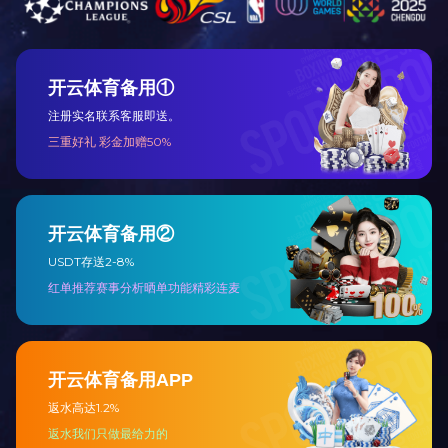
通用伺服
伺服电机
HMIB32-12M12R
新闻资讯
更多
KEWEI华体（中国）智能伺服在新型制袋机中的应用
PLC四十年来的发展概况
自动化时代行业巨头如何用“黑科技”打造智能物流
华体（中国）公司非标数控系统研发成功
华体（中国）智能伺服在弯弧机（滚圆机）中的应用
华体（中国）自控讲解触摸屏如何与与PLC通讯的
华体（中国）讲解PLC触摸屏控制伺服电机程序设计
运动控制器的类型