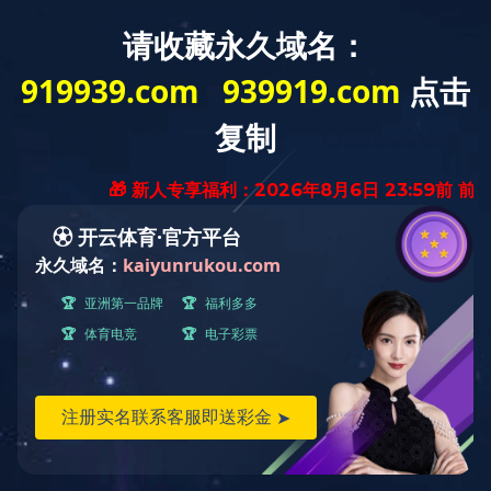
18086325340
网站华体会
产品中心
定制服务
解决方案
hth·（体育）中国
新闻资讯
服务支持
关于华体（中
官方网站
国）
加入我们