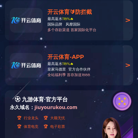
公司简介
华体会hth·（体育）中国官方网站，是嵌入式 PLC（可编程控制器）、智能伺
服、非标数控等工业自动化产品的专业制造商，高新技术企业、软件企业，成立于
1995年。承担完成了国家级项目6项，荣获了湖北省科技型中小企业“创新奖”。与华
中科技大学共建有“湖北省嵌入式PLC技术中心”。 华体（中国）PLC，国家攻关计
划项目成果，用于中小型控制系统，已有100多万台在各类机械、设备上应用。 华
体（中国）智能伺服，湖北省隐形冠军培育产品，用于解决高速高精度运动控制难
题有独特的优势，已在10多个行业机型上成功应用。
华体（中国）非标数控系统，根据客户工艺要求量身定制，满足标准数控系统满足
不了的工艺要求，如：增加模拟量、与第三方设备互联、定制客户专属画面等。