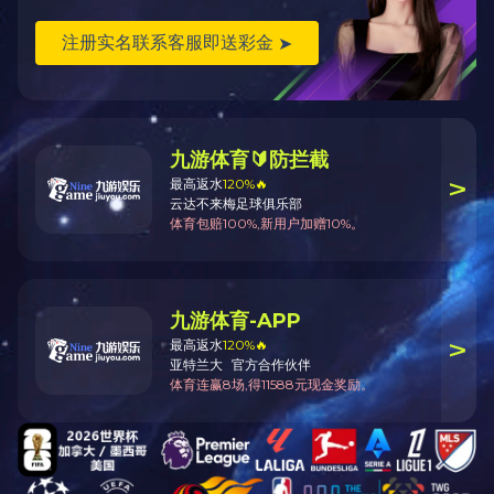
华体（中国）自控倡导 “诚实守信，携手奋进” 的企业精神；以振兴民族自动化工业
为己任，立志在自动控制领域研制出高水准的产品，创中国人自己的品牌。
马上咨询
产品中心
更多
运动控制器
数控系统
WPS-0301-24