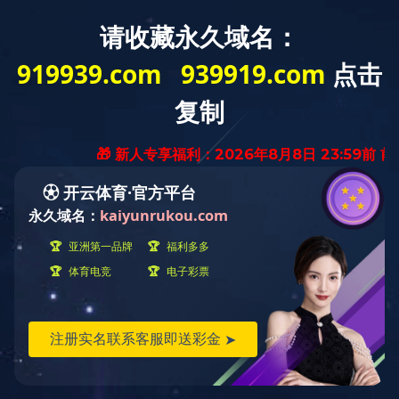
18086325340
网站华体会
产品中心
定制服务
解决方案
hth·（体育）中国
新闻资讯
服务支持
关于华体（中
官方网站
国）
加入我们