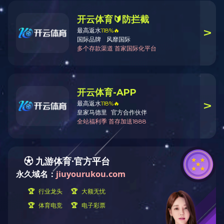
公司简介
华体会hth·（体育）中国官方网站，是嵌入式 PLC（可编程控制器）、智能伺
服、非标数控等工业自动化产品的专业制造商，高新技术企业、软件企业，成立于
1995年。承担完成了国家级项目6项，荣获了湖北省科技型中小企业“创新奖”。与华
中科技大学共建有“湖北省嵌入式PLC技术中心”。 华体（中国）PLC，国家攻关计
划项目成果，用于中小型控制系统，已有100多万台在各类机械、设备上应用。 华
体（中国）智能伺服，湖北省隐形冠军培育产品，用于解决高速高精度运动控制难
题有独特的优势，已在10多个行业机型上成功应用。
华体（中国）非标数控系统，根据客户工艺要求量身定制，满足标准数控系统满足
不了的工艺要求，如：增加模拟量、与第三方设备互联、定制客户专属画面等。