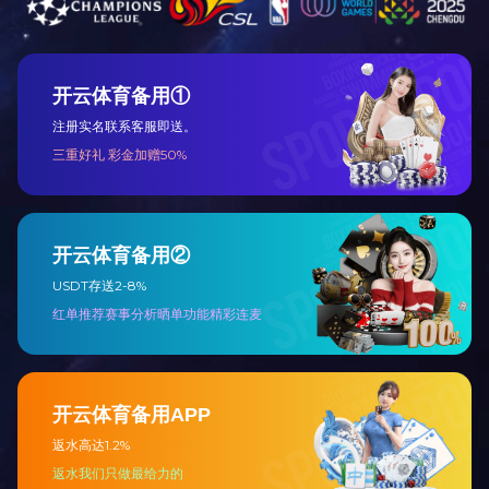
通用伺服
伺服电机
HMIB32-12M12R
新闻资讯
更多
KEWEI华体（中国）智能伺服在新型制袋机中的应用
PLC四十年来的发展概况
自动化时代行业巨头如何用“黑科技”打造智能物流
华体（中国）公司非标数控系统研发成功
华体（中国）智能伺服在弯弧机（滚圆机）中的应用
华体（中国）自控讲解触摸屏如何与与PLC通讯的
华体（中国）讲解PLC触摸屏控制伺服电机程序设计
运动控制器的类型