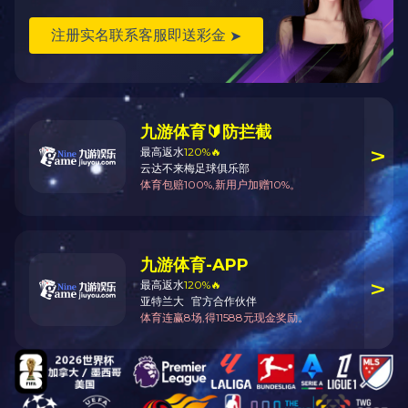
华体（中国）自控倡导 “诚实守信，携手奋进” 的企业精神；以振兴民族自动化工业
为己任，立志在自动控制领域研制出高水准的产品，创中国人自己的品牌。
马上咨询
产品中心
更多
运动控制器
数控系统
WPS-0301-24