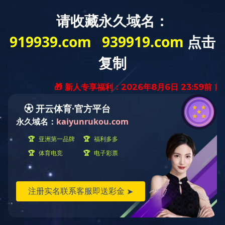
18086325340
网站华体会
产品中心
定制服务
解决方案
hth·（体育）中国
新闻资讯
服务支持
关于华体（中
官方网站
国）
加入我们