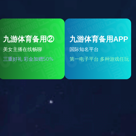
 HMIB32-16M16T
16M16T
线:
在线咨询
523899