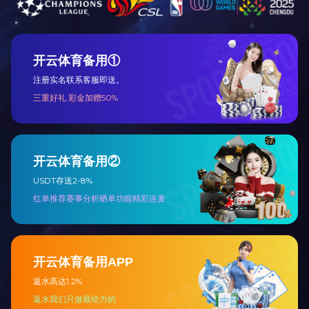
通用伺服
伺服电机
HMIB32-12M12R
新闻资讯
更多
KEWEI华体（中国）智能伺服在新型制袋机中的应用
PLC四十年来的发展概况
自动化时代行业巨头如何用“黑科技”打造智能物流
华体（中国）公司非标数控系统研发成功
华体（中国）智能伺服在弯弧机（滚圆机）中的应用
华体（中国）自控讲解触摸屏如何与与PLC通讯的
华体（中国）讲解PLC触摸屏控制伺服电机程序设计
运动控制器的类型