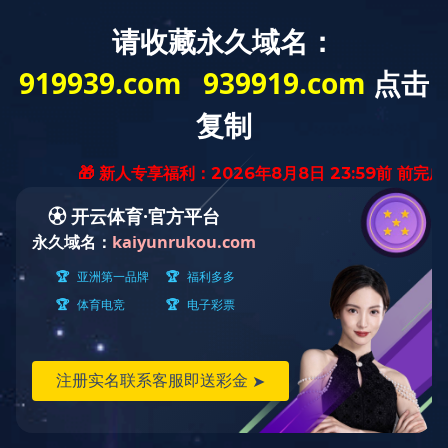
18086325340
网站华体会
产品中心
定制服务
解决方案
hth·（体育）中国
新闻资讯
服务支持
关于华体（中
官方网站
国）
加入我们