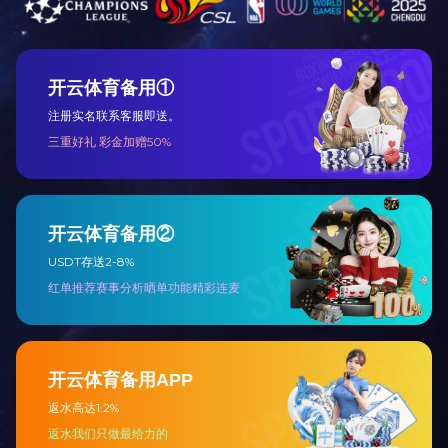
通用伺服
伺服电机
HMIB32-12M12R
新闻资讯
更多
KEWEI华体（中国）智能伺服在新型制袋机中的应用
PLC四十年来的发展概况
自动化时代行业巨头如何用“黑科技”打造智能物流
华体（中国）公司非标数控系统研发成功
华体（中国）智能伺服在弯弧机（滚圆机）中的应用
华体（中国）自控讲解触摸屏如何与与PLC通讯的
华体（中国）讲解PLC触摸屏控制伺服电机程序设计
运动控制器的类型