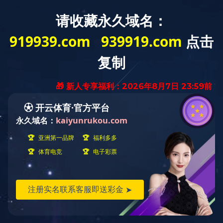
18086325340
网站华体会
产品中心
定制服务
解决方案
hth·（体育）中国
新闻资讯
服务支持
关于华体（中
官方网站
国）
加入我们