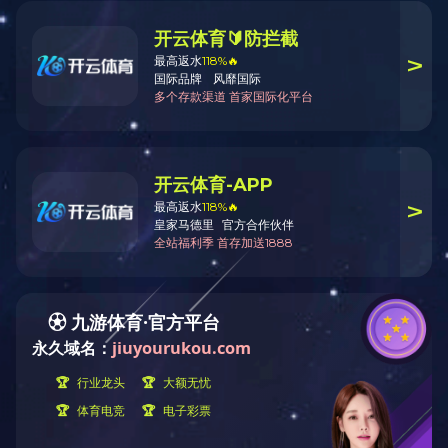
公司简介
华体会hth·（体育）中国官方网站，是嵌入式 PLC（可编程控制器）、智能伺
服、非标数控等工业自动化产品的专业制造商，高新技术企业、软件企业，成立于
1995年。承担完成了国家级项目6项，荣获了湖北省科技型中小企业“创新奖”。与华
中科技大学共建有“湖北省嵌入式PLC技术中心”。 华体（中国）PLC，国家攻关计
划项目成果，用于中小型控制系统，已有100多万台在各类机械、设备上应用。 华
体（中国）智能伺服，湖北省隐形冠军培育产品，用于解决高速高精度运动控制难
题有独特的优势，已在10多个行业机型上成功应用。
华体（中国）非标数控系统，根据客户工艺要求量身定制，满足标准数控系统满足
不了的工艺要求，如：增加模拟量、与第三方设备互联、定制客户专属画面等。