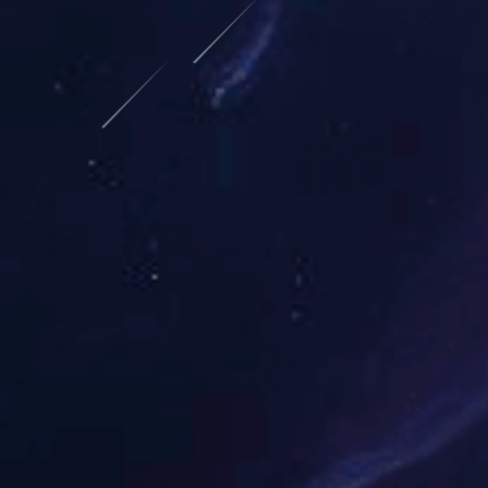
显示系列
触摸屏
触摸屏PLC一体机
文本显示器
文本显示一体机
控制柜
冲床送料机控制柜
华体会hth·（体育）中国官方网
站
电话：027-65523899
手机：18086325340
传真：027-65523899
邮编：430070