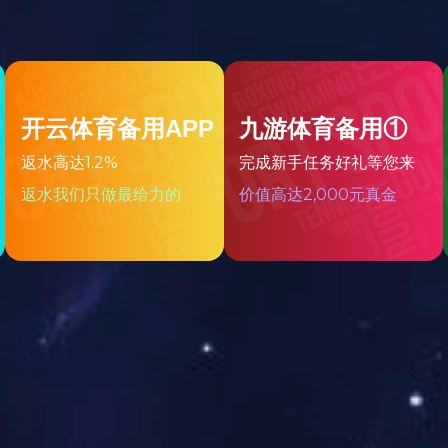
位置：
华体会hth·（体育）中国官方网站
>
产品中心
>
扩展模块
> EX1-4A
EX1-4AD
描 述：
全国咨询服务热
027-65