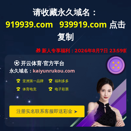
18086325340
网站华体会
产品中心
定制服务
解决方案
hth·（体育）中国
新闻资讯
服务支持
关于华体（中
官方网站
国）
加入我们