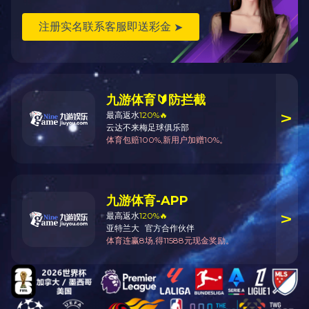
华体（中国）自控倡导 “诚实守信，携手奋进” 的企业精神；以振兴民族自动化工业
为己任，立志在自动控制领域研制出高水准的产品，创中国人自己的品牌。
马上咨询
产品中心
更多
运动控制器
数控系统
WPS-0301-24