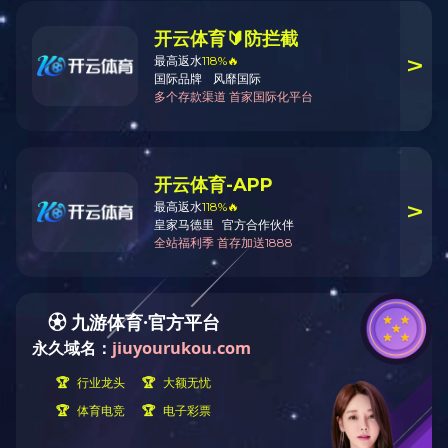
公司简介
华体会hth·（体育）中国官方网站，是嵌入式 PLC（可编程控制器）、智能伺
服、非标数控等工业自动化产品的专业制造商，高新技术企业、软件企业，成立于
1995年。承担完成了国家级项目6项，荣获了湖北省科技型中小企业“创新奖”。与华
中科技大学共建有“湖北省嵌入式PLC技术中心”。 华体（中国）PLC，国家攻关计
划项目成果，用于中小型控制系统，已有100多万台在各类机械、设备上应用。 华
体（中国）智能伺服，湖北省隐形冠军培育产品，用于解决高速高精度运动控制难
题有独特的优势，已在10多个行业机型上成功应用。
华体（中国）非标数控系统，根据客户工艺要求量身定制，满足标准数控系统满足
不了的工艺要求，如：增加模拟量、与第三方设备互联、定制客户专属画面等。