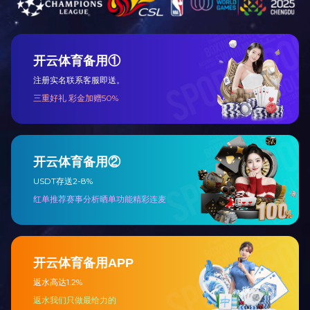
通用伺服
伺服电机
HMIB32-12M12R
新闻资讯
更多
KEWEI华体（中国）智能伺服在新型制袋机中的应用
PLC四十年来的发展概况
自动化时代行业巨头如何用“黑科技”打造智能物流
华体（中国）公司非标数控系统研发成功
华体（中国）智能伺服在弯弧机（滚圆机）中的应用
华体（中国）自控讲解触摸屏如何与与PLC通讯的
华体（中国）讲解PLC触摸屏控制伺服电机程序设计
运动控制器的类型