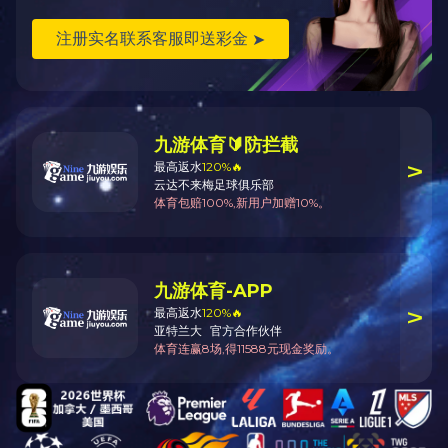
华体（中国）自控倡导 “诚实守信，携手奋进” 的企业精神；以振兴民族自动化工业
为己任，立志在自动控制领域研制出高水准的产品，创中国人自己的品牌。
马上咨询
产品中心
更多
运动控制器
数控系统
WPS-0301-24