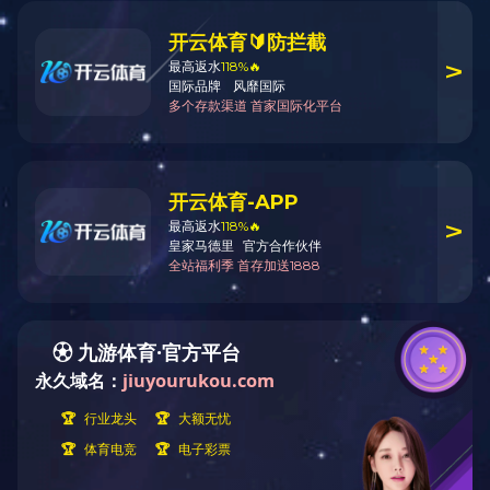
公司简介
华体会hth·（体育）中国官方网站，是嵌入式 PLC（可编程控制器）、智能伺
服、非标数控等工业自动化产品的专业制造商，高新技术企业、软件企业，成立于
1995年。承担完成了国家级项目6项，荣获了湖北省科技型中小企业“创新奖”。与华
中科技大学共建有“湖北省嵌入式PLC技术中心”。 华体（中国）PLC，国家攻关计
划项目成果，用于中小型控制系统，已有100多万台在各类机械、设备上应用。 华
体（中国）智能伺服，湖北省隐形冠军培育产品，用于解决高速高精度运动控制难
题有独特的优势，已在10多个行业机型上成功应用。
华体（中国）非标数控系统，根据客户工艺要求量身定制，满足标准数控系统满足
不了的工艺要求，如：增加模拟量、与第三方设备互联、定制客户专属画面等。