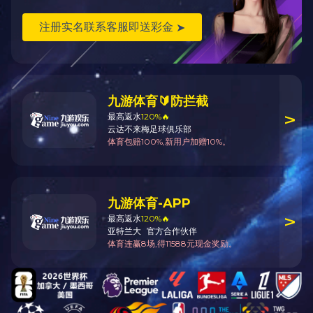
华体（中国）自控倡导 “诚实守信，携手奋进” 的企业精神；以振兴民族自动化工业
为己任，立志在自动控制领域研制出高水准的产品，创中国人自己的品牌。
马上咨询
产品中心
更多
运动控制器
数控系统
WPS-0301-24