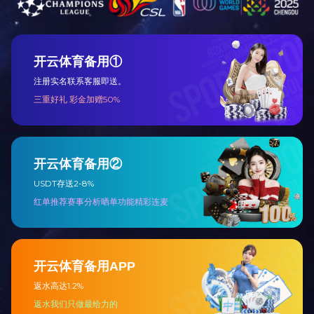
通用伺服
伺服电机
HMIB32-12M12R
新闻资讯
更多
KEWEI华体（中国）智能伺服在新型制袋机中的应用
PLC四十年来的发展概况
自动化时代行业巨头如何用“黑科技”打造智能物流
华体（中国）公司非标数控系统研发成功
华体（中国）智能伺服在弯弧机（滚圆机）中的应用
华体（中国）自控讲解触摸屏如何与与PLC通讯的
华体（中国）讲解PLC触摸屏控制伺服电机程序设计
运动控制器的类型