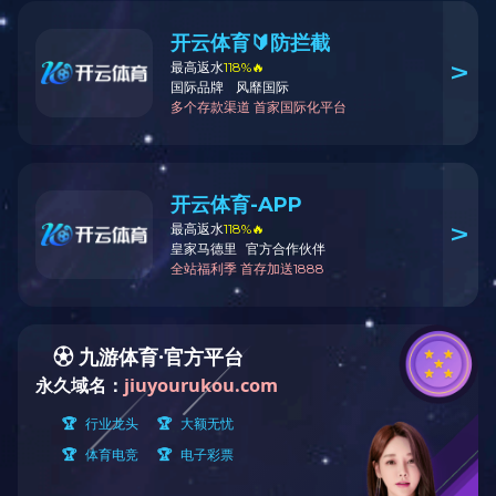
公司简介
华体会hth·（体育）中国官方网站，是嵌入式 PLC（可编程控制器）、智能伺
服、非标数控等工业自动化产品的专业制造商，高新技术企业、软件企业，成立于
1995年。承担完成了国家级项目6项，荣获了湖北省科技型中小企业“创新奖”。与华
中科技大学共建有“湖北省嵌入式PLC技术中心”。 华体（中国）PLC，国家攻关计
划项目成果，用于中小型控制系统，已有100多万台在各类机械、设备上应用。 华
体（中国）智能伺服，湖北省隐形冠军培育产品，用于解决高速高精度运动控制难
题有独特的优势，已在10多个行业机型上成功应用。
华体（中国）非标数控系统，根据客户工艺要求量身定制，满足标准数控系统满足
不了的工艺要求，如：增加模拟量、与第三方设备互联、定制客户专属画面等。