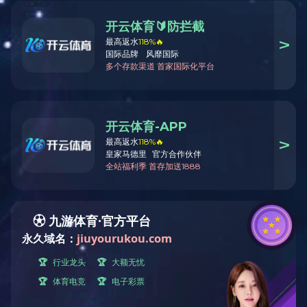
当前位置：
华体
服务与支持
服务流程
1、用V3.1软件下
服务网络
技术支持
下载中心
技术分享
意见反馈