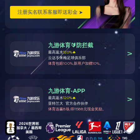
华体会hth·（体育）中国官方网
站
电话：027-65523899
手机：18086325340
传真：027-65523899
邮编：430070
地址：武汉市东湖开发区光谷大道
303号
2、点击升级路径后