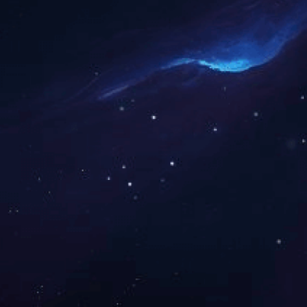
软著专利
软著专