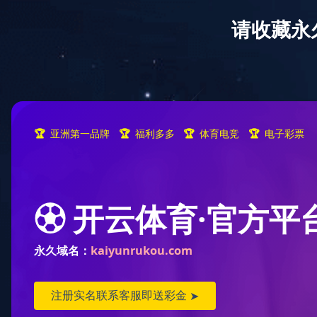
华体会hth·（体育）中国官方网站！
嵌入式 PLC、智能
高新技术企业、软件企
华体会
产品中心
定制服务
hth·（体
育）中
国官方
网站