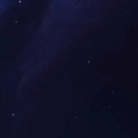
利
软著专利
华体
会
hth·（体
育）
中国
官方
网站
1
4
5
6
尾页
...