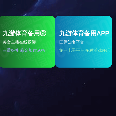
人才策略
软著专利