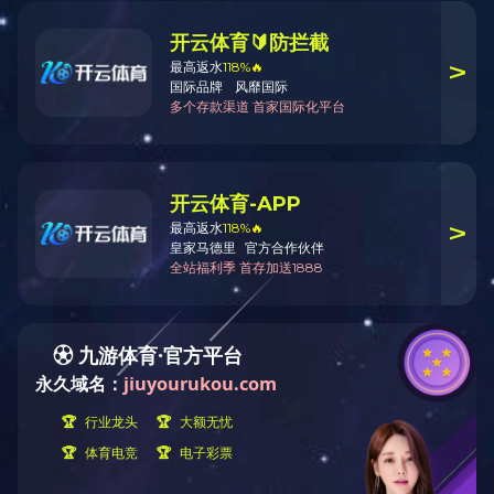
公司简介
华体会hth·（体育）中国官方网站，是嵌入式 PLC（可编程控制器）、智能伺
服、非标数控等工业自动化产品的专业制造商，高新技术企业、软件企业，成立于
1995年。承担完成了国家级项目6项，荣获了湖北省科技型中小企业“创新奖”。与华
中科技大学共建有“湖北省嵌入式PLC技术中心”。 华体（中国）PLC，国家攻关计
划项目成果，用于中小型控制系统，已有100多万台在各类机械、设备上应用。 华
体（中国）智能伺服，湖北省隐形冠军培育产品，用于解决高速高精度运动控制难
题有独特的优势，已在10多个行业机型上成功应用。
华体（中国）非标数控系统，根据客户工艺要求量身定制，满足标准数控系统满足
不了的工艺要求，如：增加模拟量、与第三方设备互联、定制客户专属画面等。