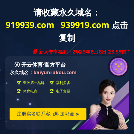
18086325340
网站华体会
产品中心
定制服务
解决方案
hth·（体育）中国
新闻资讯
服务支持
关于华体（中
官方网站
国）
加入我们