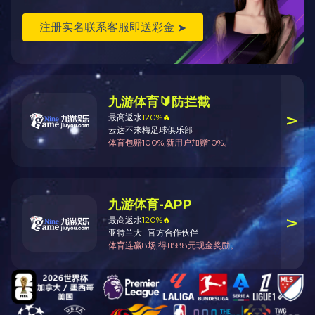
华体（中国）自控倡导 “诚实守信，携手奋进” 的企业精神；以振兴民族自动化工业
为己任，立志在自动控制领域研制出高水准的产品，创中国人自己的品牌。
马上咨询
产品中心
更多
运动控制器
数控系统
WPS-0301-24