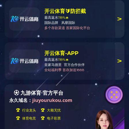
公司简介
华体会hth·（体育）中国官方网站，是嵌入式 PLC（可编程控制器）、智能伺
服、非标数控等工业自动化产品的专业制造商，高新技术企业、软件企业，成立于
1995年。承担完成了国家级项目6项，荣获了湖北省科技型中小企业“创新奖”。与华
中科技大学共建有“湖北省嵌入式PLC技术中心”。 华体（中国）PLC，国家攻关计
划项目成果，用于中小型控制系统，已有100多万台在各类机械、设备上应用。 华
体（中国）智能伺服，湖北省隐形冠军培育产品，用于解决高速高精度运动控制难
题有独特的优势，已在10多个行业机型上成功应用。
华体（中国）非标数控系统，根据客户工艺要求量身定制，满足标准数控系统满足
不了的工艺要求，如：增加模拟量、与第三方设备互联、定制客户专属画面等。