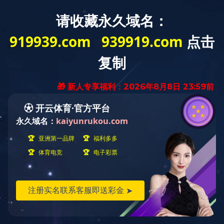
18086325340
网站华体会
产品中心
定制服务
解决方案
hth·（体育）中国
新闻资讯
服务支持
关于华体（中
官方网站
国）
加入我们