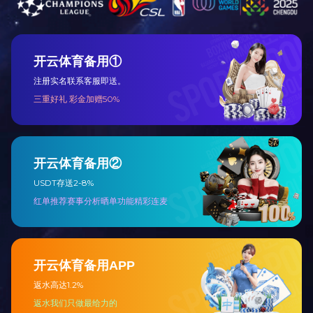
通用伺服
伺服电机
HMIB32-12M12R
新闻资讯
更多
KEWEI华体（中国）智能伺服在新型制袋机中的应用
PLC四十年来的发展概况
自动化时代行业巨头如何用“黑科技”打造智能物流
华体（中国）公司非标数控系统研发成功
华体（中国）智能伺服在弯弧机（滚圆机）中的应用
华体（中国）自控讲解触摸屏如何与与PLC通讯的
华体（中国）讲解PLC触摸屏控制伺服电机程序设计
运动控制器的类型