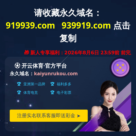
18086325340
网站华体会
产品中心
定制服务
解决方案
hth·（体育）中国
新闻资讯
服务支持
关于华体（中
官方网站
国）
加入我们