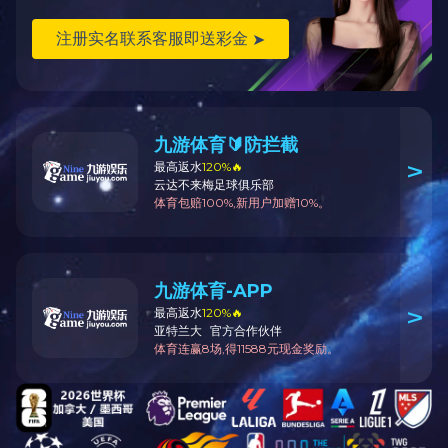
华体（中国）自控倡导 “诚实守信，携手奋进” 的企业精神；以振兴民族自动化工业
为己任，立志在自动控制领域研制出高水准的产品，创中国人自己的品牌。
马上咨询
产品中心
更多
运动控制器
数控系统
WPS-0301-24