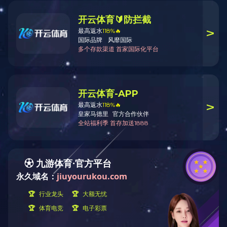
公司简介
华体会hth·（体育）中国官方网站，是嵌入式 PLC（可编程控制器）、智能伺
服、非标数控等工业自动化产品的专业制造商，高新技术企业、软件企业，成立于
1995年。承担完成了国家级项目6项，荣获了湖北省科技型中小企业“创新奖”。与华
中科技大学共建有“湖北省嵌入式PLC技术中心”。 华体（中国）PLC，国家攻关计
划项目成果，用于中小型控制系统，已有100多万台在各类机械、设备上应用。 华
体（中国）智能伺服，湖北省隐形冠军培育产品，用于解决高速高精度运动控制难
题有独特的优势，已在10多个行业机型上成功应用。
华体（中国）非标数控系统，根据客户工艺要求量身定制，满足标准数控系统满足
不了的工艺要求，如：增加模拟量、与第三方设备互联、定制客户专属画面等。